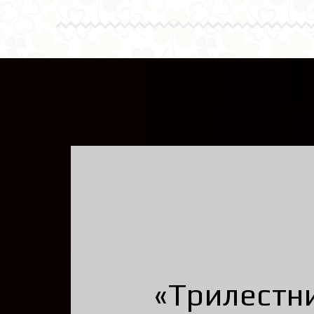
«Трилестни